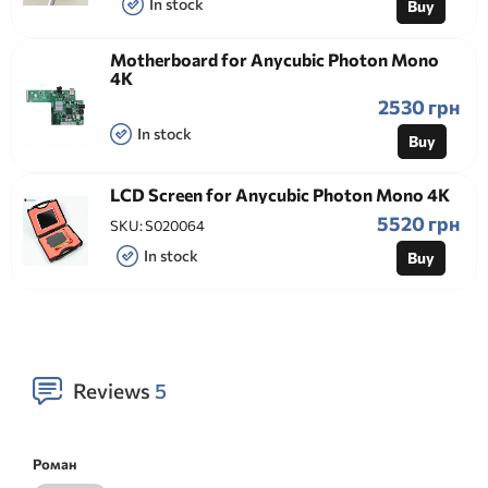
In stock
Buy
Motherboard for Anycubic Photon Mono
4K
2530 грн
In stock
Buy
LCD Screen for Anycubic Photon Mono 4K
5520 грн
SKU:
S020064
In stock
Buy
Reviews
5
Роман