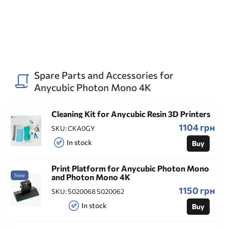
Spare Parts and Accessories for
Anycubic Photon Mono 4K
Cleaning Kit for Anycubic Resin 3D Printers
1104 грн
SKU:
CKA0GY
In stock
Buy
Print Platform for Anycubic Photon Mono
New
and Photon Mono 4K
1150 грн
SKU:
S020068 S020062
In stock
Buy