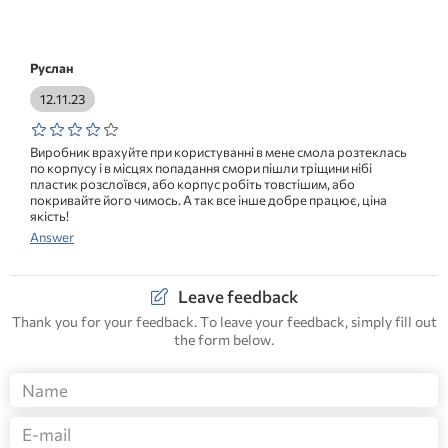
Руслан
12.11.23
Виробник врахуйте при користуванні в мене смола розтеклась
по корпусу і в місцях попадання смори пішли тріщини нібі
пластик розслоївся, або корпус робіть товстішим, або
покривайте його чимось. А так все інше добре працює, ціна
якість!
Answer
Leave feedback
Thank you for your feedback. To leave your feedback, simply fill out
the form below.