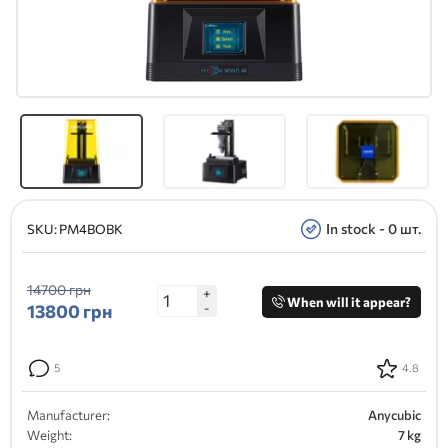
In stock - 0 шт.
SKU:
PM4BOBK
14700 грн
+
When will it appear?
13800
грн
-
5
4.8
Manufacturer:
Anycubic
Weight:
7 kg