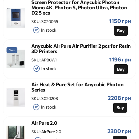
Screen Protector for Anycubic Photon
Mono 4K, Photon S, Photon Ultra, Photon
D2 5 pcs
1150 грн
SKU:
S020065
In stock
Buy
Anycubic AirPure Air Purifier 2 pcs for Resin
New
3D Printers
1196 грн
SKU:
APB0WH
In stock
Buy
Air Heat & Pure Set for Anycubic Photon
Series
2208 грн
SKU:
S020208
In stock
Buy
AirPure 2.0
2300 грн
SKU:
AirPure 2.0