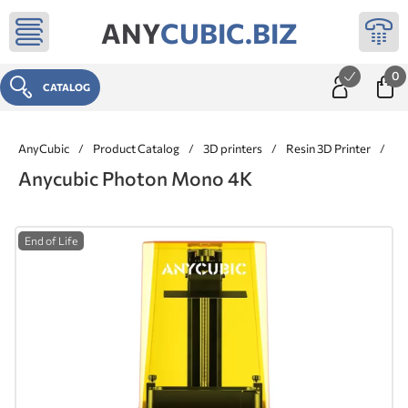
ANY
CUBIC.BIZ
0
CATALOG
AnyCubic
/
Product Catalog
/
3D printers
/
Resin 3D Printer
/
An
Anycubic Photon Mono 4K
End of Life