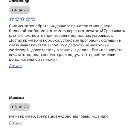
Александр
04.04.23
С момента приобретения данного принтера столкнулся с
большой проблемой- я не могу перестать печатать! Сравнивать
мне не с чем, но этот принтер меня полностью устраивает.
Достал принтер из коробки, установил программу с флешки и
сразу начал печатать (ипользую дефолтные настройки
workshop)… даже тестовую печать не делал… Если планируете
печатать подряд, советую сразу подумать о приобретении
дополнительной ванночки.
Answer
Максим
06.08.23
купив принтер, все працює чудово, відправили швидко!
Answer