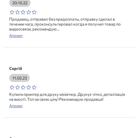
20.10.22
Продавец, отправил без предоплаты, отправку сделал в
течении часа, проконсультировал когда я получил товар по
видеосвязи, рекомендую…
Answer
Сергій
11.02.23
Купили принтер для друку мініатюр. Друкує чітко, деталізація
на висоті. Топ за свою ціну! Рекомендую продавця!
Answer