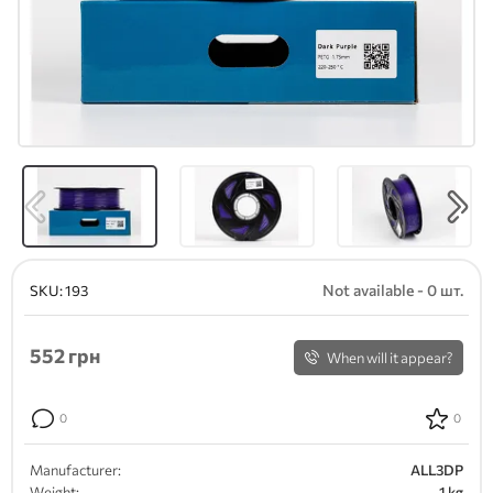
Not available - 0 шт.
SKU:
193
552
грн
When will it appear?
0
0
Manufacturer:
ALL3DP
Weight:
1 kg