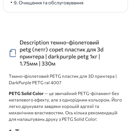
9. Очищення та обслуговування
Description темно-фіолетовий
petg (петг) copet пластик для 3d
принтера | darkpurple petg 1кг |
1.75мм | 330м
Темно-фіолетовий PETG пластик для 3D принтера |
DarkPurple PETG ral 4007
PETG Solid Color
— це звичайний PETG-філамент без
металевого ефекту, але з однорідним кольором. Його
легко друкувати завдяки хорошій адгезії та
механічним властивостям. Ось кілька рекомендацій
для налаштувань друку з PETG Solid Color: