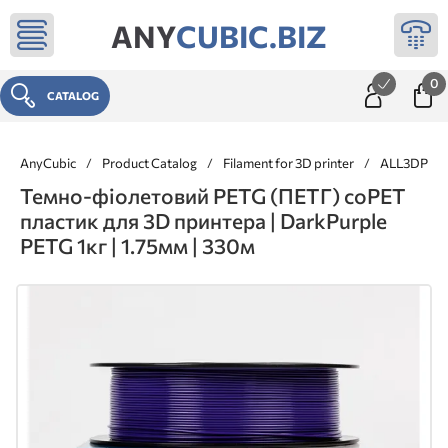
ANY
CUBIC.BIZ
0
CATALOG
AnyCubic
/
Product Catalog
/
Filament for 3D printer
/
ALL3DP ® 
Темно-фіолетовий PETG (ПЕТГ) coPET
пластик для 3D принтера | DarkPurple
PETG 1кг | 1.75мм | 330м