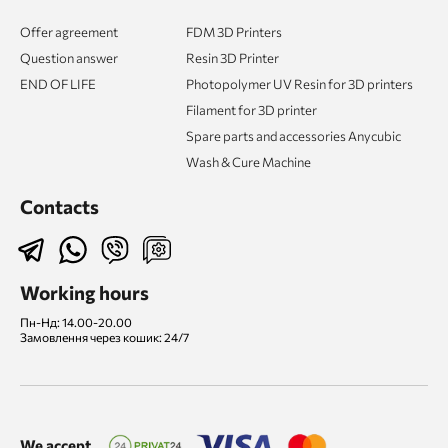
Offer agreement
FDM 3D Printers
Question answer
Resin 3D Printer
END OF LIFE
Photopolymer UV Resin for 3D printers
Filament for 3D printer
Spare parts and accessories Anycubic
Wash & Cure Machine
Contacts
Working hours
Пн-Нд: 14.00-20.00
Замовлення через кошик: 24/7
We accept