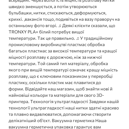
всередині. Через вологість міцність розплаву нитки
швидко зменшується, а потім утворюються
бульбашки, нитки, стискаються, деформуються,
крихкі. ,вакансія тощо, подивіться на вазу праворуч на
останньому фото вгорі. ♫ Деякі клієнти сказали, що
TRONXY PLA+ білий потребує вищої
температури. Так це правильно. ♫ У традиційному
промисловому виробництві пластмас обробка
багатьох пластмас за високої температури та кращої
міцності розплаву є дорожчою, ніж за нижчої
температури. Той самий тип матеріалу, обробка
якого при вищій температурі означає кращу міцність
розплаву, що є ключовим показником у переробці
пластику, оскільки пластик має плавитися до
форми. Відвідайте наш магазин, щоб знайти нові й
найновіші кольори та матеріали для свого 3D-
принтера. Технологія ультрагладкості Завдяки нашій
технології ультрагладкості наші нитки здатні красиво
та плавно видавлюватися, допомагаючи створити
делікатніший об’єкт. Вакуумна герметика Наша
вакуумна герметична упаковка гарантує вам