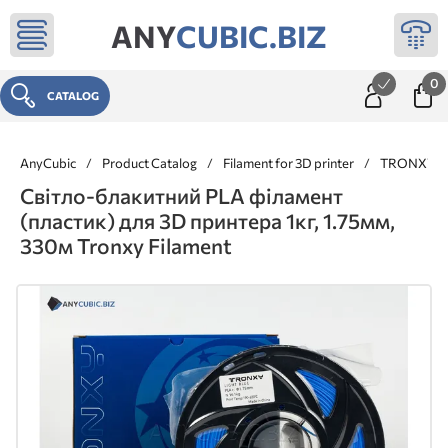
ANY
CUBIC.BIZ
0
CATALOG
AnyCubic
/
Product Catalog
/
Filament for 3D printer
/
TRONXY
Світло-блакитний PLA філамент
(пластик) для 3D принтера 1кг, 1.75мм,
330м Tronxy Filament