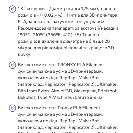
1 КГ котушки，Діаметр нитки 1,75 мм (точність
розмірів +/- 0,02 мм)，Нитка для 3D-принтера
PLA, запечатана вакуумом із осушувачем.
Рекомендована температура екструзії/насадки
180°C–210°C (356°F–410). °F) Точність
розмірів: відхилення діаметра не більше 20
мікрон для рівномірної подачі та кращого 3D-
друку.
Висока сумісність: TRONXY PLA Filament
сумісний майже з усіма 3D-принтерами,
включаючи похідні RepRap і MakerBot
(наприклад, Replicator і Replicator 2), Ultimaker,
Bits from Bytes, Airwolf3D, Makergear, Printrbot,
Bukobot, Type A Machines і багато інших.
Висока сумісність: Tronxy PLA Filament
сумісний майже з усіма 3D-принтерами,
включаючи похідні RepRap і MakerBot
(наприклад, Replicator і Replicator 2), Ultimaker,