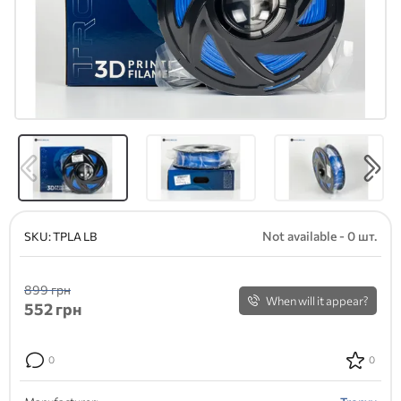
Not available - 0 шт.
SKU:
TPLA LB
899 грн
When will it appear?
552
грн
0
0