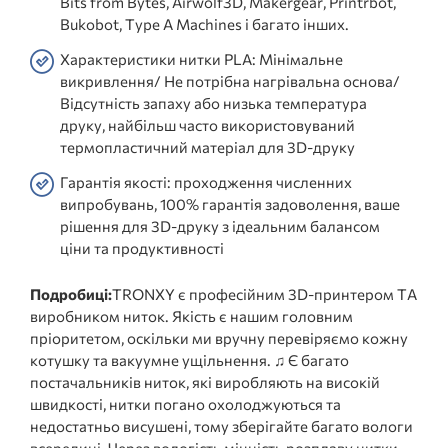
Bits from Bytes, Airwolf3D, Makergear, Printrbot,
Bukobot, Type A Machines і багато інших.
Характеристики нитки PLA: Мінімальне
викривлення/ Не потрібна нагрівальна основа/
Відсутність запаху або низька температура
друку, найбільш часто використовуваний
термопластичний матеріал для 3D-друку
Гарантія якості: проходження численних
випробувань, 100% гарантія задоволення, ваше
рішення для 3D-друку з ідеальним балансом
ціни та продуктивності
Подробиці:
TRONXY є професійним 3D-принтером ТА
виробником ниток. Якість є нашим головним
пріоритетом, оскільки ми вручну перевіряємо кожну
котушку та вакуумне ущільнення. ♫ Є багато
постачальників ниток, які виробляють на високій
швидкості, нитки погано охолоджуються та
недостатньо висушені, тому зберігайте багато вологи